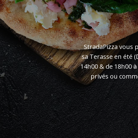
StradaPizza vous 
sa Terasse en été 
14h00 & de 18h00 à
privés ou comme